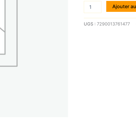
quantité
Ajouter au
de
SEA
OF
UGS :
7290013761477
SPA
BLACK-
PEARLcollagene