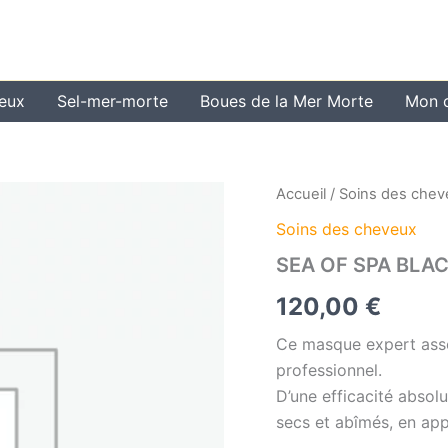
veux
Sel-mer-morte
Boues de la Mer Morte
Mon 
Accueil
/
Soins des chev
Soins des cheveux
SEA OF SPA BLAC
120,00
€
Ce masque expert assoc
professionnel.
D’une efficacité absol
secs et abîmés, en ap