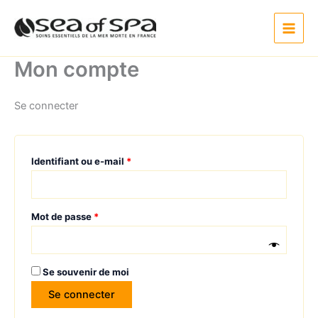
Aller
au
contenu
Mon compte
Se connecter
Obligatoire
Identifiant ou e-mail
*
Obligatoire
Mot de passe
*
Se souvenir de moi
Se connecter