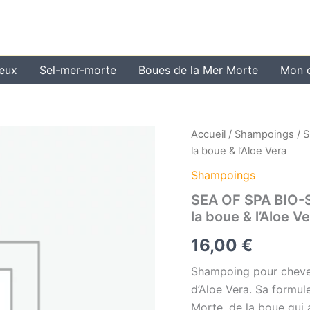
veux
Sel-mer-morte
Boues de la Mer Morte
Mon 
Accueil
/
Shampoings
/ S
la boue & l’Aloe Vera
Shampoings
SEA OF SPA BIO-S
la boue & l’Aloe V
16,00
€
Shampoing pour cheveux
d’Aloe Vera.
Sa formule
Morte, de la boue qui 