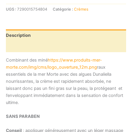
SEA
OF
UGS :
7290015754804
Catégorie :
Crèmes
SPA
BIO-
MUD
Crème
Description
Puissante
pour
Avis (0)
le
corps
Combinant des miné
https://www.produits-mer-
peau
sèche
morte.com/img/cms/logo_ouverture_12m.png
raux
irritée
essentiels de la mer Morte avec des algues
Dunaliella
atopique
nourrissantes, la crème est rapidement absorbée, ne
laissant donc pas un fini gras sur la peau, la protégeant et
l’enveloppant immédiatement dans la sensation de confort
ultime.
SANS PARABEN
Conseil
:
appliquer généreusement avec un léger massage