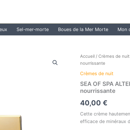
veux
Sel-mer-morte
Boues de la Mer Morte
Mon 
Accueil
/
Crèmes de nuit
nourrissante
Crèmes de nuit
SEA OF SPA ALTE
nourrissante
40,00
€
Cette crème hautement
efficace de minéraux d